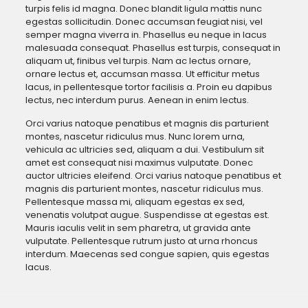
turpis felis id magna. Donec blandit ligula mattis nunc
egestas sollicitudin. Donec accumsan feugiat nisi, vel
semper magna viverra in. Phasellus eu neque in lacus
malesuada consequat. Phasellus est turpis, consequat in
aliquam ut, finibus vel turpis. Nam ac lectus ornare,
ornare lectus et, accumsan massa. Ut efficitur metus
lacus, in pellentesque tortor facilisis a. Proin eu dapibus
lectus, nec interdum purus. Aenean in enim lectus.
Orci varius natoque penatibus et magnis dis parturient
montes, nascetur ridiculus mus. Nunc lorem urna,
vehicula ac ultricies sed, aliquam a dui. Vestibulum sit
amet est consequat nisi maximus vulputate. Donec
auctor ultricies eleifend. Orci varius natoque penatibus et
magnis dis parturient montes, nascetur ridiculus mus.
Pellentesque massa mi, aliquam egestas ex sed,
venenatis volutpat augue. Suspendisse at egestas est.
Mauris iaculis velit in sem pharetra, ut gravida ante
vulputate. Pellentesque rutrum justo at urna rhoncus
interdum. Maecenas sed congue sapien, quis egestas
lacus.