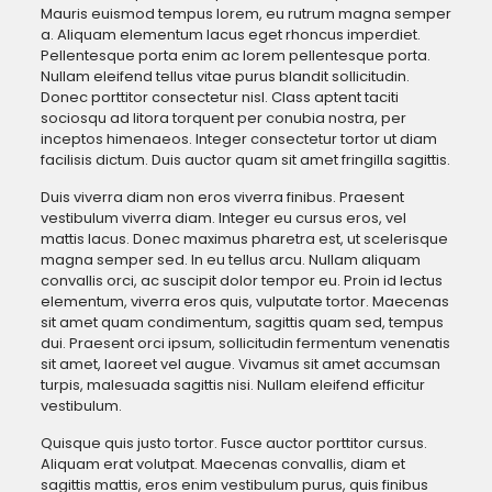
Mauris euismod tempus lorem, eu rutrum magna semper
a. Aliquam elementum lacus eget rhoncus imperdiet.
Pellentesque porta enim ac lorem pellentesque porta.
Nullam eleifend tellus vitae purus blandit sollicitudin.
Donec porttitor consectetur nisl. Class aptent taciti
sociosqu ad litora torquent per conubia nostra, per
inceptos himenaeos. Integer consectetur tortor ut diam
facilisis dictum. Duis auctor quam sit amet fringilla sagittis.
Duis viverra diam non eros viverra finibus. Praesent
vestibulum viverra diam. Integer eu cursus eros, vel
mattis lacus. Donec maximus pharetra est, ut scelerisque
magna semper sed. In eu tellus arcu. Nullam aliquam
convallis orci, ac suscipit dolor tempor eu. Proin id lectus
elementum, viverra eros quis, vulputate tortor. Maecenas
sit amet quam condimentum, sagittis quam sed, tempus
dui. Praesent orci ipsum, sollicitudin fermentum venenatis
sit amet, laoreet vel augue. Vivamus sit amet accumsan
turpis, malesuada sagittis nisi. Nullam eleifend efficitur
vestibulum.
Quisque quis justo tortor. Fusce auctor porttitor cursus.
Aliquam erat volutpat. Maecenas convallis, diam et
sagittis mattis, eros enim vestibulum purus, quis finibus